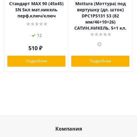
Стандарт MAX 90 (45х45)
Mottura (Моттура) под
SN 5кл мат.никель
вертушку (дл. шток)
перф.ключ/ключ
DPC1P5131 S3 (82
мм/46+10+26)
САТИН.НИКЕЛЬ, 5+1 кл.
12
510
₽
Подробнее
Подробнее
Компания