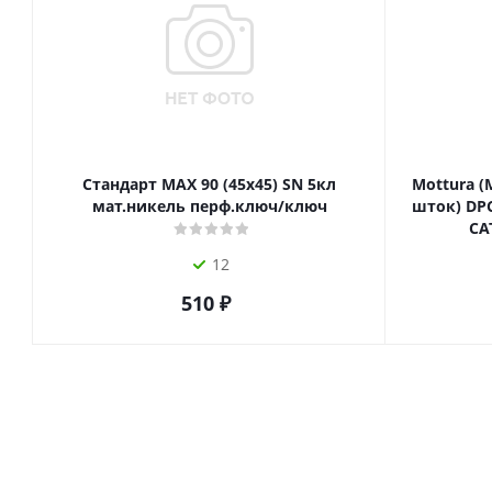
Стандарт MAX 90 (45х45) SN 5кл
Mottura (
мат.никель перф.ключ/ключ
шток) DPC
СА
12
510
₽