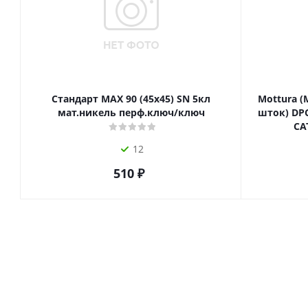
Стандарт MAX 90 (45х45) SN 5кл
Mottura (
мат.никель перф.ключ/ключ
шток) DPC
СА
12
510
₽