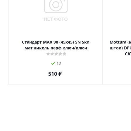
Стандарт MAX 90 (45х45) SN 5кл
Mottura (
мат.никель перф.ключ/ключ
шток) DPC
СА
12
510
₽