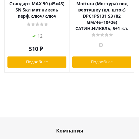
Стандарт MAX 90 (45х45)
Mottura (Моттура) под
SN 5кл мат.никель
вертушку (дл. шток)
перф.ключ/ключ
DPC1P5131 S3 (82
мм/46+10+26)
САТИН.НИКЕЛЬ, 5+1 кл.
12
510
₽
Подробнее
Подробнее
Компания