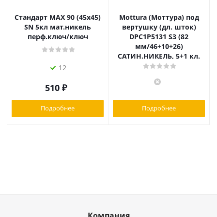
Стандарт MAX 90 (45х45)
Mottura (Моттура) под
SN 5кл мат.никель
вертушку (дл. шток)
перф.ключ/ключ
DPC1P5131 S3 (82
мм/46+10+26)
САТИН.НИКЕЛЬ, 5+1 кл.
12
510
₽
Подробнее
Подробнее
Компания