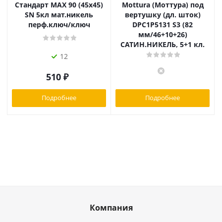
Стандарт MAX 90 (45х45)
Mottura (Моттура) под
SN 5кл мат.никель
вертушку (дл. шток)
перф.ключ/ключ
DPC1P5131 S3 (82
мм/46+10+26)
САТИН.НИКЕЛЬ, 5+1 кл.
12
510
₽
Подробнее
Подробнее
Компания