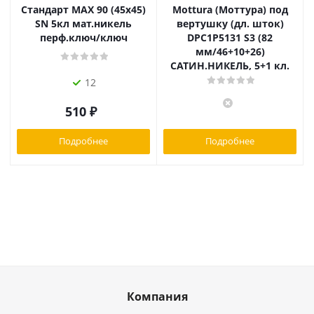
Стандарт MAX 90 (45х45)
Mottura (Моттура) под
SN 5кл мат.никель
вертушку (дл. шток)
перф.ключ/ключ
DPC1P5131 S3 (82
мм/46+10+26)
САТИН.НИКЕЛЬ, 5+1 кл.
12
510
₽
Подробнее
Подробнее
Компания