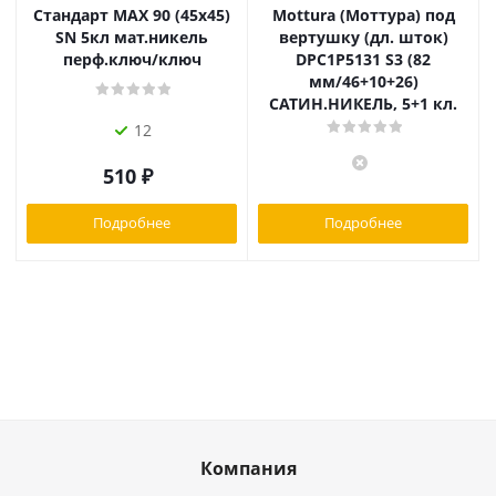
Стандарт MAX 90 (45х45)
Mottura (Моттура) под
SN 5кл мат.никель
вертушку (дл. шток)
перф.ключ/ключ
DPC1P5131 S3 (82
мм/46+10+26)
САТИН.НИКЕЛЬ, 5+1 кл.
12
510
₽
Подробнее
Подробнее
Компания