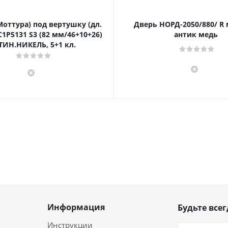
Моттура) под вертушку (дл.
Дверь НОРД-2050/880/ R
1P5131 S3 (82 мм/46+10+26)
антик медь
ТИН.НИКЕЛЬ, 5+1 кл.
Информация
Будьте всег
Инструкции