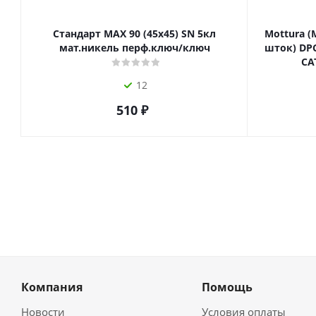
Стандарт MAX 90 (45х45) SN 5кл
Mottura (
мат.никель перф.ключ/ключ
шток) DPC
СА
12
510
₽
Компания
Помощь
Новости
Условия оплаты