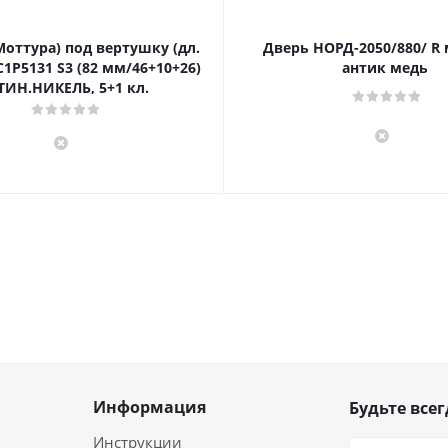
Моттура) под вертушку (дл.
Дверь НОРД-2050/880/ R
1P5131 S3 (82 мм/46+10+26)
антик медь
ТИН.НИКЕЛЬ, 5+1 кл.
Информация
Будьте всег
Инструкции