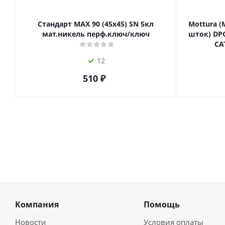
Стандарт MAX 90 (45х45) SN 5кл
Mottura (
мат.никель перф.ключ/ключ
шток) DPC
СА
12
510
₽
Компания
Помощь
Новости
Условия оплаты