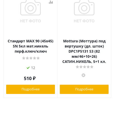
Стандарт MAX 90 (45х45)
Mottura (Моттура) под
SN 5кл мат.никель
вертушку (дл. шток)
перф.ключ/ключ
DPC1P5131 S3 (82
мм/46+10+26)
САТИН.НИКЕЛЬ, 5+1 кл.
12
510
₽
Подробнее
Подробнее