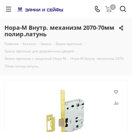
0
Нора-М Внутр. механизм 2070-70мм
полир.латунь
Главная
-
Каталог
-
Замки
-
Замки врезные
-
Замки врезные для деревянных дверей
-
Замки врезные c защелкой Нора-М
-
Нора-М Внутр. механизм 2070-
70мм полир.латунь