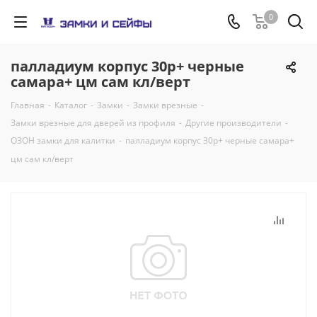
0
палладиум корпус 30р+ черные
самара+ цм сам кл/верт
Главная
-
Каталог
-
Замки
-
Замки врезные
-
Замки врезные для дверей из профиля
-
Другие производители
-
ОЗОН замки для калитки
-
палладиум корпус 30р+ черные самара+
цм сам кл/верт