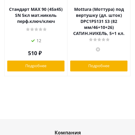
Стандарт MAX 90 (45х45)
Mottura (Моттура) под
SN 5кл мат.никель
вертушку (дл. шток)
перф.ключ/ключ
DPC1P5131 S3 (82
мм/46+10+26)
САТИН.НИКЕЛЬ, 5+1 кл.
12
510
₽
Подробнее
Подробнее
Компания