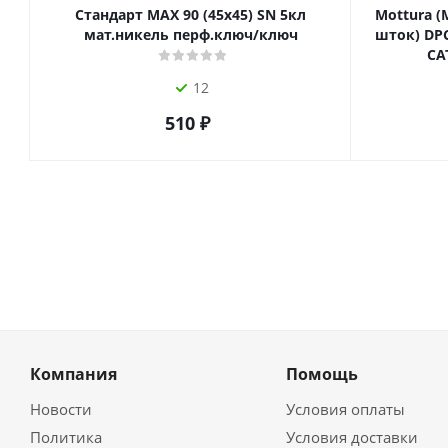
Стандарт MAX 90 (45х45) SN 5кл
Mottura (
мат.никель перф.ключ/ключ
шток) DPC
СА
12
510
₽
Компания
Помощь
Новости
Условия оплаты
Политика
Условия доставки