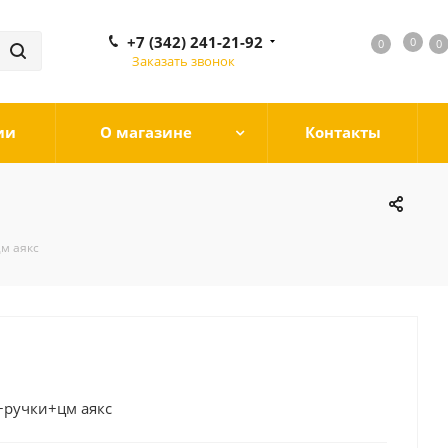
+7 (342) 241-21-92
0
0
0
0
Заказать звонок
ии
О магазине
Контакты
м аякс
+ручки+цм аякс