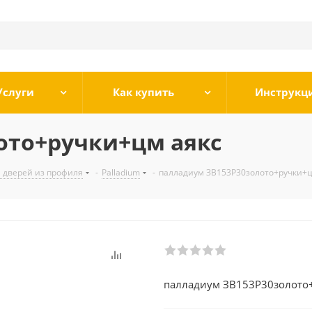
Услуги
Как купить
Инструкц
ото+ручки+цм аякс
 дверей из профиля
-
Palladium
-
палладиум ЗВ153Р30золото+ручки+ц
палладиум ЗВ153Р30золото