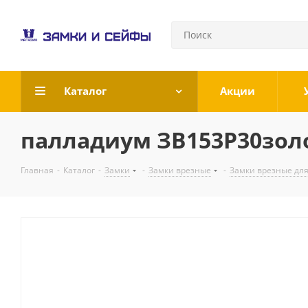
Каталог
Акции
палладиум ЗВ153Р30зол
Главная
-
Каталог
-
Замки
-
Замки врезные
-
Замки врезные для