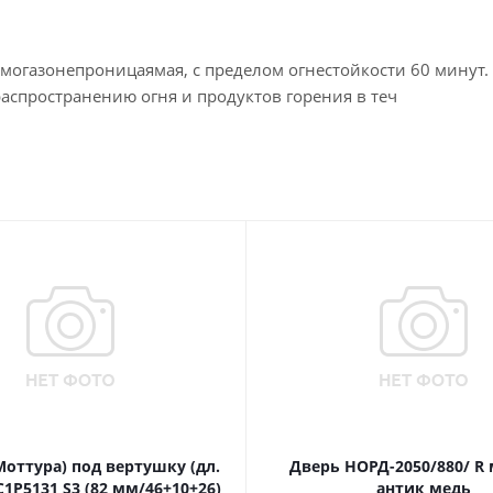
ымогазонепроницаямая, с пределом огнестойкости 60 минут.
аспространению огня и продуктов горения в теч
Моттура) под вертушку (дл.
Дверь НОРД-2050/880/ R
1P5131 S3 (82 мм/46+10+26)
антик медь