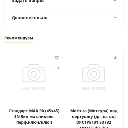
Задать вопрос
Дополнительно
Рекомендуем
Стандарт MAX 90 (45х45)
Mottura (Моттура) под
SN 5кл мат.никель
вертушку (дл. шток)
перф.ключ/ключ
DPC1P5131 S3 (82
мм/46+10+26)