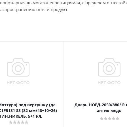
тивопожарная дымогазонепроницаямая, с пределом огнестойк
распространению огня и продукт
Моттура) под вертушку (дл.
Дверь НОРД-2050/880/ R
1P5131 S3 (82 мм/46+10+26)
антик медь
ТИН.НИКЕЛЬ, 5+1 кл.