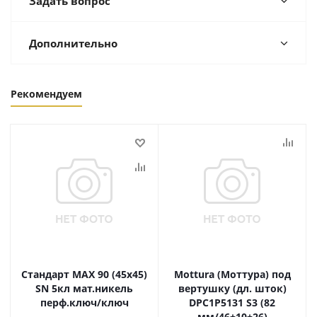
Задать вопрос
Дополнительно
Рекомендуем
Стандарт MAX 90 (45х45)
Mottura (Моттура) под
SN 5кл мат.никель
вертушку (дл. шток)
перф.ключ/ключ
DPC1P5131 S3 (82
мм/46+10+26)