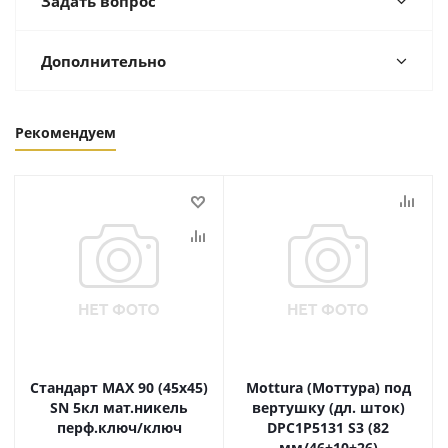
Задать вопрос
Дополнительно
Рекомендуем
Стандарт MAX 90 (45х45)
Mottura (Моттура) под
SN 5кл мат.никель
вертушку (дл. шток)
перф.ключ/ключ
DPC1P5131 S3 (82
мм/46+10+26)