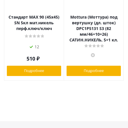
Стандарт MAX 90 (45х45)
Mottura (Моттура) под
SN 5кл мат.никель
вертушку (дл. шток)
перф.ключ/ключ
DPC1P5131 S3 (82
мм/46+10+26)
САТИН.НИКЕЛЬ, 5+1 кл.
12
510
₽
Подробнее
Подробнее