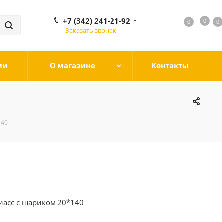
+7 (342) 241-21-92
0
0
0
0
Заказать звонок
ии
О магазине
Контакты
140
иасс с шариком 20*140