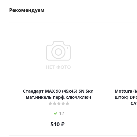
Рекомендуем
Стандарт MAX 90 (45х45) SN 5кл
Mottura (
мат.никель перф.ключ/ключ
шток) DPC
СА
12
510
₽