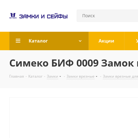
Каталог
Акции
Симеко БИФ 0009 Замок
Главная
-
Каталог
-
Замки
-
Замки врезные
-
Замки врезные дл