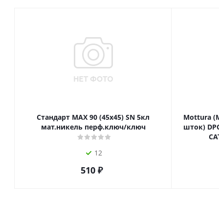
Стандарт MAX 90 (45х45) SN 5кл
Mottura (
мат.никель перф.ключ/ключ
шток) DPC
СА
12
510
₽