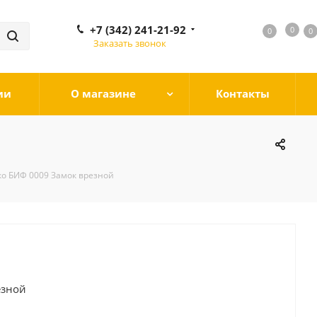
+7 (342) 241-21-92
0
0
0
0
Заказать звонок
ии
О магазине
Контакты
о БИФ 0009 Замок врезной
езной