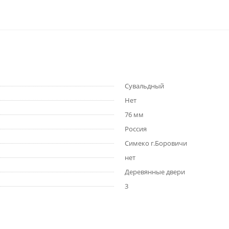
Сувальдный
Нет
76 мм
Россия
Симеко г.Боровичи
нет
Деревянные двери
3