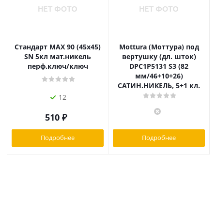
Стандарт MAX 90 (45х45)
Mottura (Моттура) под
SN 5кл мат.никель
вертушку (дл. шток)
перф.ключ/ключ
DPC1P5131 S3 (82
мм/46+10+26)
САТИН.НИКЕЛЬ, 5+1 кл.
12
510
₽
Подробнее
Подробнее