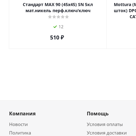
Стандарт MAX 90 (45х45) SN 5кл
Mottura (
мат.никель перф.ключ/ключ
шток) DPC
СА
12
510
₽
Компания
Помощь
Новости
Условия оплаты
Политика
Условия доставки