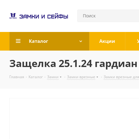
Каталог
Акции
Защелка 25.1.24 гардиан
Главная
-
Каталог
-
Замки
-
Замки врезные
-
Замки врезные для