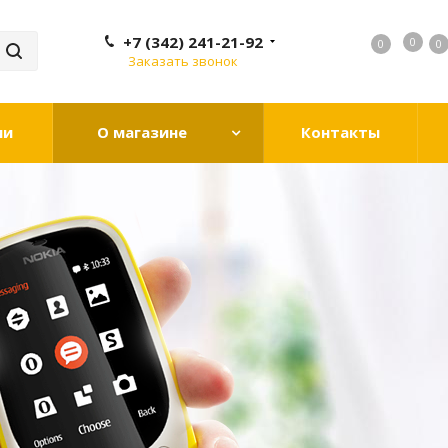
+7 (342) 241-21-92
0
0
0
0
Заказать звонок
ии
О магазине
Контакты