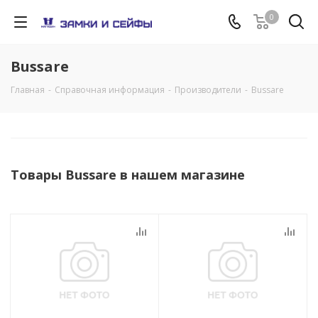
0
Bussare
Главная
-
Справочная информация
-
Производители
-
Bussare
Товары Bussare в нашем магазине