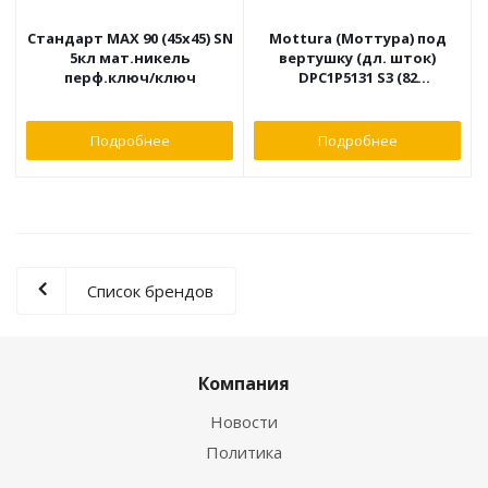
Стандарт MAX 90 (45х45) SN
Mottura (Моттура) под
5кл мат.никель
вертушку (дл. шток)
перф.ключ/ключ
DPC1P5131 S3 (82
мм/46+10+26)
САТИН.НИКЕЛЬ, 5+1 кл.
Подробнее
Подробнее
Список брендов
Компания
Новости
Политика