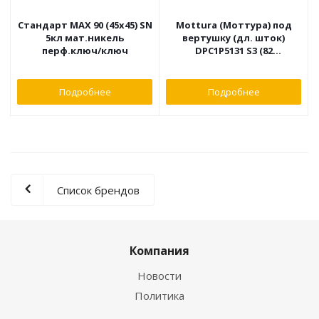
Стандарт MAX 90 (45х45) SN
Mottura (Моттура) под
5кл мат.никель
вертушку (дл. шток)
перф.ключ/ключ
DPC1P5131 S3 (82
мм/46+10+26)
САТИН.НИКЕЛЬ, 5+1 кл.
Подробнее
Подробнее
Список брендов
Компания
Новости
Политика