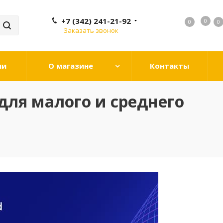
+7 (342) 241-21-92
0
0
0
0
Заказать звонок
ии
О магазине
Контакты
для малого и среднего