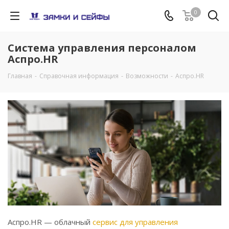
0
Система управления персоналом
Аспро.HR
Главная
-
Справочная информация
-
Возможности
-
Аспро.HR
Аспро.HR — облачный
сервис для управления